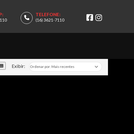
P:
TELEFONE:
7110
(16) 3621-7110
Exibir: