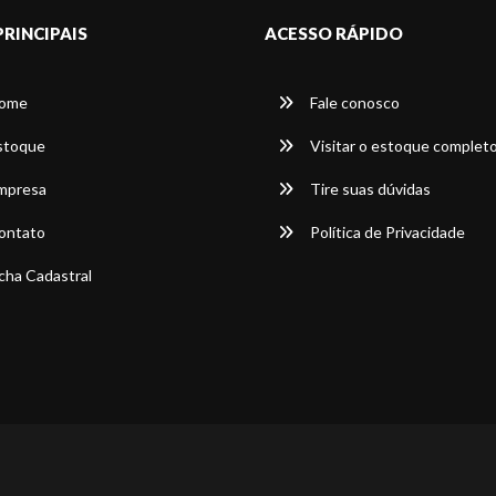
PRINCIPAIS
ACESSO RÁPIDO
ome
Fale conosco
stoque
Visitar o estoque complet
mpresa
Tire suas dúvidas
ontato
Política de Privacidade
cha Cadastral