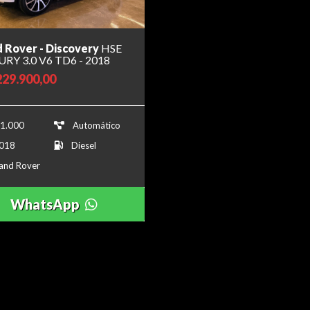
 Rover - Discovery
HSE
RY 3.0 V6 TD6 - 2018
229.900,00
1.000
Automático
018
Diesel
and Rover
WhatsApp