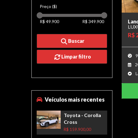
Preço ($)
Land
R$ 49.900
R$ 349.900
LUXU
R$ 
Buscar
9
Limpar filtro
2
L
Veículos mais recentes
Toyota
- Corolla
Cross
R$ 159.900,00