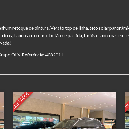
hum retoque de pintura. Versão top de linha, teto solar panorâmico
ricos, bancos em couro, botão de partida, faróis e lanternas em le
ovada!
o Grupo OLX. Referência: 4082011
DESTAQUE
DE