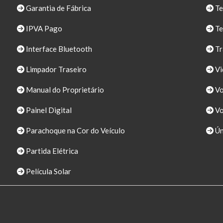
Garantia de Fábrica
Te
IPVA Pago
Te
Interface Bluetooth
Tr
Limpador Traseiro
Vi
Manual do Proprietário
Vo
Painel Digital
Vo
Parachoque na Cor do Veículo
Ún
Partida Elétrica
Película Solar