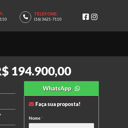
P:
TELEFONE:
7110
(16) 3621-7110
$ 194.900,00
WhatsApp
Faça sua proposta!
o
Nome
*