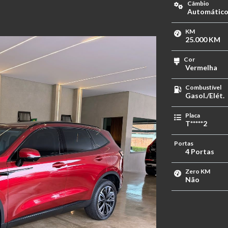
Câmbio
Automátic
KM
25.000 KM
Cor
Vermelha
Combustível
Gasol./Elét.
Placa
T*****2
Portas
4 Portas
Zero KM
Não