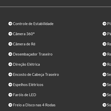
Controle de Estabilidade
Pi
Câmera 360°
Pi
Câmera de Ré
Re
Desembaçador Traseiro
Re
Direção Elétrica
Ro
Encosto de Cabeça Traseiro
Se
Espelhos Elétricos
Se
Faróis de LED
Se
Freio a Disco nas 4 Rodas
S