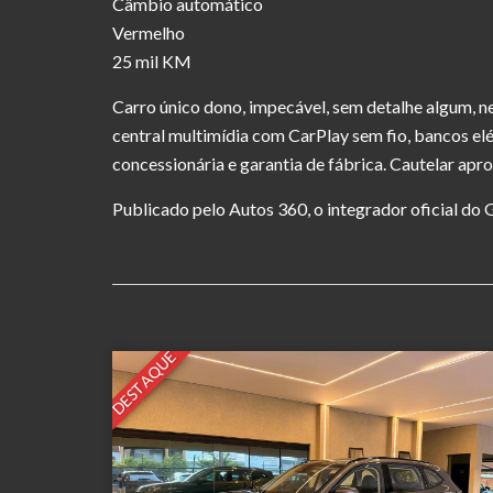
Câmbio automático
Vermelho
25 mil KM
Carro único dono, impecável, sem detalhe algum, nen
central multimídia com CarPlay sem fio, bancos elét
concessionária e garantia de fábrica. Cautelar apr
Publicado pelo Autos 360, o integrador oficial d
DESTAQUE