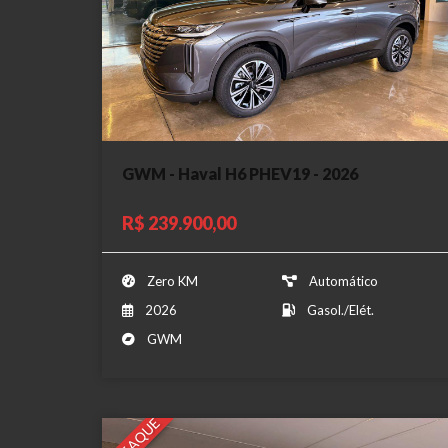
GWM - Haval H6 PHEV19 - 2026
R$ 239.900,00
Zero KM
Automático
2026
Gasol./Elét.
GWM
DESTAQUE