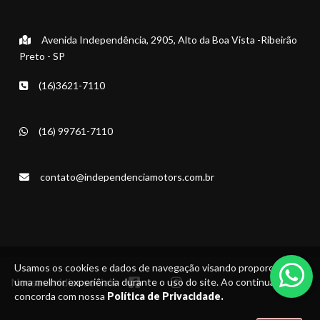
Avenida Independência, 2905, Alto da Boa Vista -Ribeirão
Preto - SP
(16)3621-7110
(16) 99761-7110
contato@independenciamotors.com.br
Usamos os cookies e dados de navegação visando proporcionar
Nossas mídias sociais:
uma melhor experiência durante o uso do site. Ao continuar, você
concorda com nossa
Política de Privacidade.