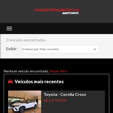
Toggle navigation
0 veículos encontrados.
Exibir:
Nenhum veículo encontrado,
limpar filtro
Veículos mais recentes
Toyota
- Corolla Cross
R$ 159.900,00